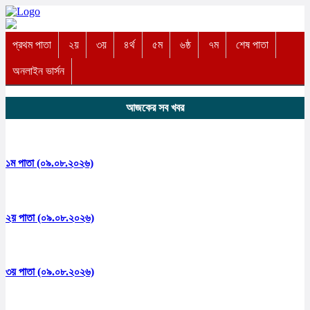
প্রথম পাতা
২য়
৩য়
৪র্থ
৫ম
৬ষ্ঠ
৭ম
শেষ পাতা
অনলাইন ভার্সন
আজকের সব খবর
১ম পাতা (০৯.০৮.২০২৬)
২য় পাতা (০৯.০৮.২০২৬)
৩য় পাতা (০৯.০৮.২০২৬)