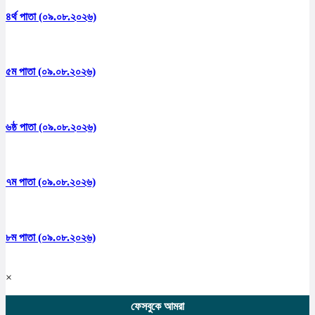
৪র্থ পাতা (০৯.০৮.২০২৬)
৫ম পাতা (০৯.০৮.২০২৬)
৬ষ্ঠ পাতা (০৯.০৮.২০২৬)
৭ম পাতা (০৯.০৮.২০২৬)
৮ম পাতা (০৯.০৮.২০২৬)
×
ফেসবুকে আমরা