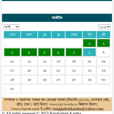
আর্কাইভ
সোম
মঙ্গল
বুধ
বৃহ
শুক্র
শনি
রবি
১
২
৩
৪
৫
৬
৭
৮
৯
১০
১১
১২
১৩
১৪
১৫
১৬
১৭
১৮
১৯
২০
২১
২২
২৩
২৪
২৫
২৬
২৭
২৮
২৯
৩০
৩১
সম্পাদক ও প্রকাশক: ফারুক খান মেহেরবা প্লাজা (লিফটের ১৫) ৩৩, তোপখানা রোড,
পল্টন, ঢাকা। বার্তা বিভাগ: +৮৮০১৯১৭০০৩৯২০ বিজ্ঞাপন বিভাগ:
+৮৮০১৭৬৮৩৮২৩৮৪ ই-মেইল: bangladeshkantha@yahoo.com
© All rights reserved © 2023 Bangladesh Kantha