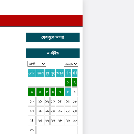
ফেসবুকে আমরা
আর্কাইভ
সোম
মঙ্গল
বুধ
বৃহ
শুক্র
শনি
রবি
১
২
৩
৪
৫
৬
৭
৮
৯
১০
১১
১২
১৩
১৪
১৫
১৬
১৭
১৮
১৯
২০
২১
২২
২৩
২৪
২৫
২৬
২৭
২৮
২৯
৩০
৩১