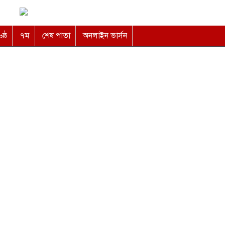
৬ষ্ঠ
৭ম
শেষ পাতা
অনলাইন ভার্সন