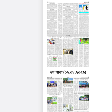
২য় পাতা (০৬.০৮.২০২৬)