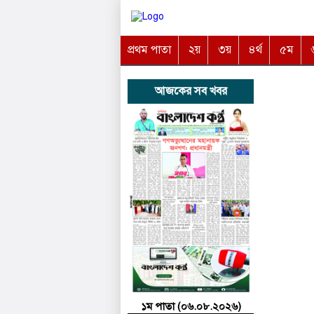
প্রথম পাতা
২য়
৩য়
৪র্থ
৫ম
আজকের সব খবর
১ম পাতা (০৬.০৮.২০২৬)