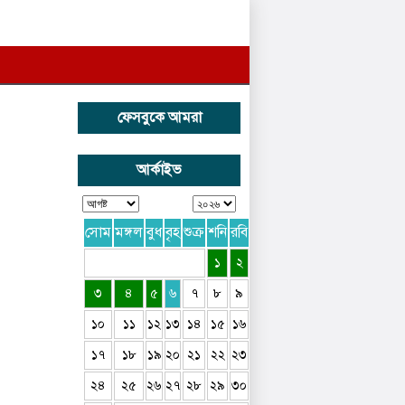
ফেসবুকে আমরা
আর্কাইভ
সোম
মঙ্গল
বুধ
বৃহ
শুক্র
শনি
রবি
১
২
৩
৪
৫
৬
৭
৮
৯
১০
১১
১২
১৩
১৪
১৫
১৬
১৭
১৮
১৯
২০
২১
২২
২৩
২৪
২৫
২৬
২৭
২৮
২৯
৩০