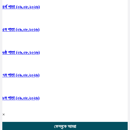
৪র্থ পাতা (০৯.০৮.২০২৬)
৫ম পাতা (০৯.০৮.২০২৬)
৬ষ্ঠ পাতা (০৯.০৮.২০২৬)
৭ম পাতা (০৯.০৮.২০২৬)
৮ম পাতা (০৯.০৮.২০২৬)
×
ফেসবুকে আমরা