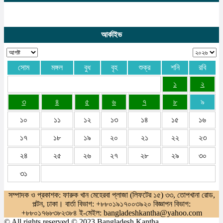
আর্কাইভ
সোম
মঙ্গল
বুধ
বৃহ
শুক্র
শনি
রবি
১
২
৩
৪
৫
৬
৭
৮
৯
১০
১১
১২
১৩
১৪
১৫
১৬
১৭
১৮
১৯
২০
২১
২২
২৩
২৪
২৫
২৬
২৭
২৮
২৯
৩০
৩১
সম্পাদক ও প্রকাশক: ফারুক খান মেহেরবা প্লাজা (লিফটের ১৫) ৩৩, তোপখানা রোড,
পল্টন, ঢাকা। বার্তা বিভাগ: +৮৮০১৯১৭০০৩৯২০ বিজ্ঞাপন বিভাগ:
+৮৮০১৭৬৮৩৮২৩৮৪ ই-মেইল: bangladeshkantha@yahoo.com
© All rights reserved © 2023 Bangladesh Kantha