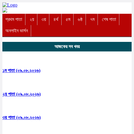
প্রথম পাতা
২য়
৩য়
৪র্থ
৫ম
৬ষ্ঠ
৭ম
শেষ পাতা
অনলাইন ভার্সন
আজকের সব খবর
১ম পাতা (০৯.০৮.২০২৬)
২য় পাতা (০৯.০৮.২০২৬)
৩য় পাতা (০৯.০৮.২০২৬)