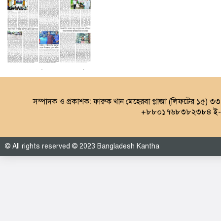
৩য় পাতা (০৮.০৮.২০২৬)
সম্পাদক ও প্রকাশক: ফারুক খান মেহেরবা প্লাজা (লিফটের ১৫) ৩
+৮৮০১৭৬৮৩৮২৩৮৪ ই-ম
© All rights reserved © 2023 Bangladesh Kantha