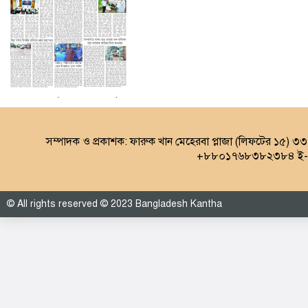
৩য় পাতা (০৮.০৮.২০২৬)
সম্পাদক ও প্রকাশক: ফারুক খান মেহেরবা প্লাজা (লিফটের ১৫) ৩
+৮৮০১৭৬৮৩৮২৩৮৪ ই-ম
© All rights reserved © 2023 Bangladesh Kantha