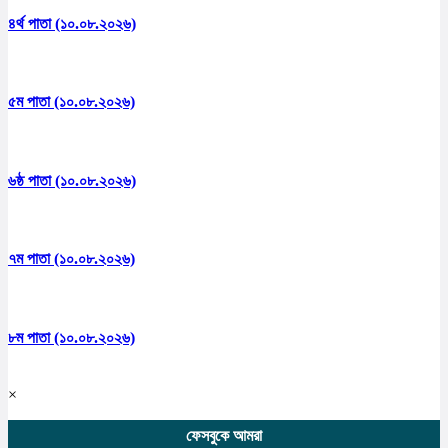
৪র্থ পাতা (১০.০৮.২০২৬)
৫ম পাতা (১০.০৮.২০২৬)
৬ষ্ঠ পাতা (১০.০৮.২০২৬)
৭ম পাতা (১০.০৮.২০২৬)
৮ম পাতা (১০.০৮.২০২৬)
×
ফেসবুকে আমরা