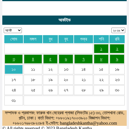
আর্কাইভ
সোম
মঙ্গল
বুধ
বৃহ
শুক্র
শনি
রবি
১
২
৩
৪
৫
৬
৭
৮
৯
১০
১১
১২
১৩
১৪
১৫
১৬
১৭
১৮
১৯
২০
২১
২২
২৩
২৪
২৫
২৬
২৭
২৮
২৯
৩০
৩১
সম্পাদক ও প্রকাশক: ফারুক খান মেহেরবা প্লাজা (লিফটের ১৫) ৩৩, তোপখানা রোড,
পল্টন, ঢাকা। বার্তা বিভাগ: +৮৮০১৯১৭০০৩৯২০ বিজ্ঞাপন বিভাগ:
+৮৮০১৭৬৮৩৮২৩৮৪ ই-মেইল: bangladeshkantha@yahoo.com
© All rights reserved © 2023 Bangladesh Kantha