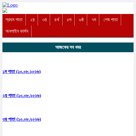
প্রথম পাতা
২য়
৩য়
৪র্থ
৫ম
৬ষ্ঠ
৭ম
শেষ পাতা
অনলাইন ভার্সন
আজকের সব খবর
১ম পাতা (১০.০৮.২০২৬)
২য় পাতা (১০.০৮.২০২৬)
৩য় পাতা (১০.০৮.২০২৬)