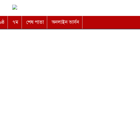
৬ষ্ঠ
৭ম
শেষ পাতা
অনলাইন ভার্সন