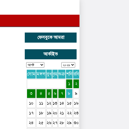
ফেসবুকে আমরা
আর্কাইভ
সোম
মঙ্গল
বুধ
বৃহ
শুক্র
শনি
রবি
১
২
৩
৪
৫
৬
৭
৮
৯
১০
১১
১২
১৩
১৪
১৫
১৬
১৭
১৮
১৯
২০
২১
২২
২৩
২৪
২৫
২৬
২৭
২৮
২৯
৩০