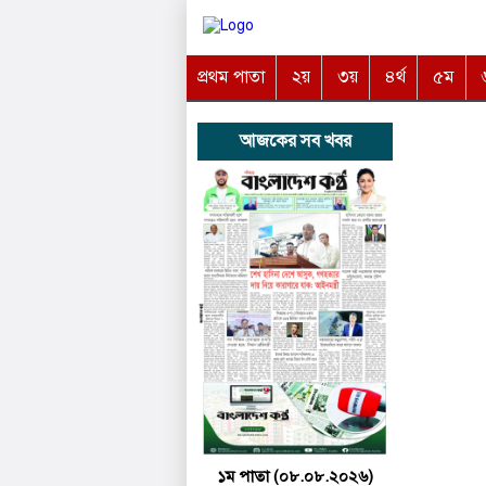
প্রথম পাতা
২য়
৩য়
৪র্থ
৫ম
আজকের সব খবর
১ম পাতা (০৮.০৮.২০২৬)