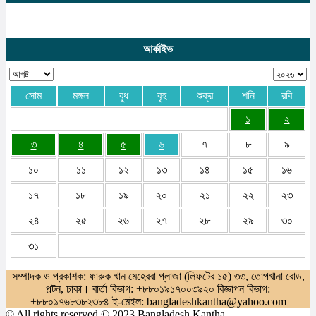
আর্কাইভ
সোম
মঙ্গল
বুধ
বৃহ
শুক্র
শনি
রবি
১
২
৩
৪
৫
৬
৭
৮
৯
১০
১১
১২
১৩
১৪
১৫
১৬
১৭
১৮
১৯
২০
২১
২২
২৩
২৪
২৫
২৬
২৭
২৮
২৯
৩০
৩১
সম্পাদক ও প্রকাশক: ফারুক খান মেহেরবা প্লাজা (লিফটের ১৫) ৩৩, তোপখানা রোড,
পল্টন, ঢাকা। বার্তা বিভাগ: +৮৮০১৯১৭০০৩৯২০ বিজ্ঞাপন বিভাগ:
+৮৮০১৭৬৮৩৮২৩৮৪ ই-মেইল: bangladeshkantha@yahoo.com
© All rights reserved © 2023 Bangladesh Kantha