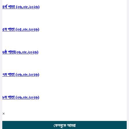
৪র্থ পাতা (০৬.০৮.২০২৬)
৫ম পাতা (০৫.০৮.২০২৬)
৬ষ্ঠ পাতা(০৬.০৮.২০২৬)
৭ম পাতা (০৬.০৮.২০২৬)
৮ম পাতা (০৬.০৮.২০২৬)
×
ফেসবুকে আমরা