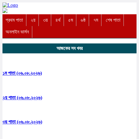
প্রথম পাতা
২য়
৩য়
৪র্থ
৫ম
৬ষ্ঠ
৭ম
শেষ পাতা
অনলাইন ভার্সন
আজকের সব খবর
১ম পাতা (০৬.০৮.২০২৬)
২য় পাতা (০৬.০৮.২০২৬)
৩য় পাতা (০৬.০৮.২০২৬)