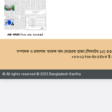
৩য় পাতা (১০.০৮.২০২৬)
সম্পাদক ও প্রকাশক: ফারুক খান মেহেরবা প্লাজা (লিফটের ১৫) ৩
+৮৮০১৭৬৮৩৮২৩৮৪ ই-ম
© All rights reserved © 2023 Bangladesh Kantha
৪র্থ পাতা (১০.০৮.২০২৬)