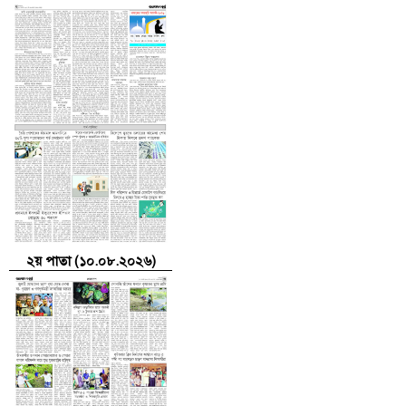
২য় পাতা (১০.০৮.২০২৬)