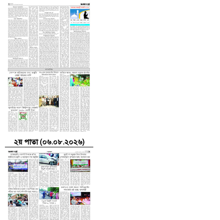
২য় পাতা (০৬.০৮.২০২৬)