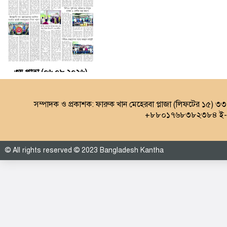
৩য় পাতা (০৬.০৮.২০২৬)
সম্পাদক ও প্রকাশক: ফারুক খান মেহেরবা প্লাজা (লিফটের ১৫) ৩
+৮৮০১৭৬৮৩৮২৩৮৪ ই-ম
© All rights reserved © 2023 Bangladesh Kantha
৪র্থ পাতা (০৬.০৮.২০২৬)