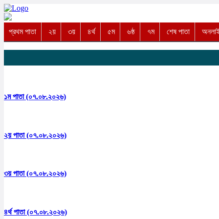
প্রথম পাতা
২য়
৩য়
৪র্থ
৫ম
৬ষ্ঠ
৭ম
শেষ পাতা
অনলাইন
১ম পাতা (০৭.০৮.২০২৬)
২য় পাতা (০৭.০৮.২০২৬)
৩য় পাতা (০৭.০৮.২০২৬)
৪র্থ পাতা (০৭.০৮.২০২৬)