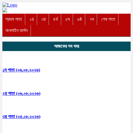
প্রথম পাতা
২য়
৩য়
৪র্থ
৫ম
৬ষ্ঠ
৭ম
শেষ পাতা
অনলাইন ভার্সন
আজকের সব খবর
১ম পাতা (০৬.০৮.২০২৬)
২য় পাতা (০৬.০৮.২০২৬)
৩য় পাতা (০৫.০৮.২০২৬)