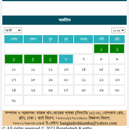
আর্কাইভ
সোম
মঙ্গল
বুধ
বৃহ
শুক্র
শনি
রবি
১
২
৩
৪
৫
৬
৭
৮
৯
১০
১১
১২
১৩
১৪
১৫
১৬
১৭
১৮
১৯
২০
২১
২২
২৩
২৪
২৫
২৬
২৭
২৮
২৯
৩০
৩১
সম্পাদক ও প্রকাশক: ফারুক খান মেহেরবা প্লাজা (লিফটের ১৫) ৩৩, তোপখানা রোড,
পল্টন, ঢাকা। বার্তা বিভাগ: +৮৮০১৯১৭০০৩৯২০ বিজ্ঞাপন বিভাগ:
+৮৮০১৭৬৮৩৮২৩৮৪ ই-মেইল: bangladeshkantha@yahoo.com
© All rights reserved © 2023 Bangladesh Kantha