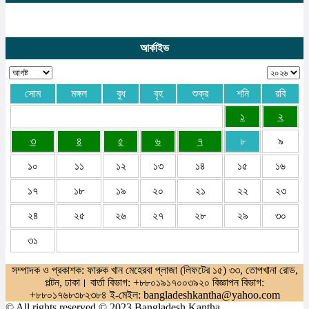
আর্কাইভ
সোম
মঙ্গল
বুধ
বৃহ
শুক্র
শনি
রবি
১
২
৩
৪
৫
৬
৭
৮
৯
১০
১১
১২
১৩
১৪
১৫
১৬
১৭
১৮
১৯
২০
২১
২২
২৩
২৪
২৫
২৬
২৭
২৮
২৯
৩০
৩১
সম্পাদক ও প্রকাশক: ফারুক খান মেহেরবা প্লাজা (লিফটের ১৫) ৩৩, তোপখানা রোড,
পল্টন, ঢাকা। বার্তা বিভাগ: +৮৮০১৯১৭০০৩৯২০ বিজ্ঞাপন বিভাগ:
+৮৮০১৭৬৮৩৮২৩৮৪ ই-মেইল: bangladeshkantha@yahoo.com
© All rights reserved © 2023 Bangladesh Kantha