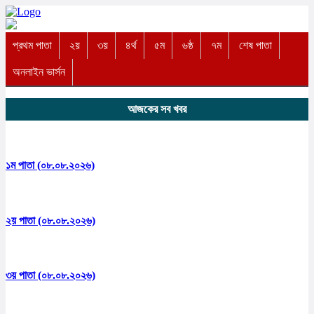
প্রথম পাতা
২য়
৩য়
৪র্থ
৫ম
৬ষ্ঠ
৭ম
শেষ পাতা
অনলাইন ভার্সন
আজকের সব খবর
১ম পাতা (০৮.০৮.২০২৬)
২য় পাতা (০৮.০৮.২০২৬)
৩য় পাতা (০৮.০৮.২০২৬)