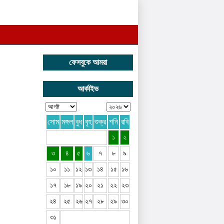
ফেসবুকে আমরা
আর্কাইভ
সোম
মঙ্গল
বুধ
বৃহ
শুক্র
শনি
রবি
১
২
৩
৪
৫
৬
৭
৮
৯
১০
১১
১২
১৩
১৪
১৫
১৬
১৭
১৮
১৯
২০
২১
২২
২৩
২৪
২৫
২৬
২৭
২৮
২৯
৩০
৩১