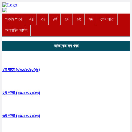
প্রথম পাতা
২য়
৩য়
৪র্থ
৫ম
৬ষ্ঠ
৭ম
শেষ পাতা
অনলাইন ভার্সন
আজকের সব খবর
১ম পাতা (০৯.০৮.২০২৬)
২য় পাতা (০৯.০৮.২০২৬)
৩য় পাতা (০৯.০৮.২০২৬)