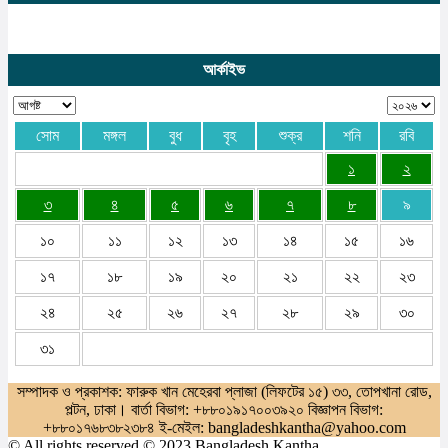
আর্কাইভ
সোম
মঙ্গল
বুধ
বৃহ
শুক্র
শনি
রবি
১
২
৩
৪
৫
৬
৭
৮
৯
১০
১১
১২
১৩
১৪
১৫
১৬
১৭
১৮
১৯
২০
২১
২২
২৩
২৪
২৫
২৬
২৭
২৮
২৯
৩০
৩১
সম্পাদক ও প্রকাশক: ফারুক খান মেহেরবা প্লাজা (লিফটের ১৫) ৩৩, তোপখানা রোড,
পল্টন, ঢাকা। বার্তা বিভাগ: +৮৮০১৯১৭০০৩৯২০ বিজ্ঞাপন বিভাগ:
+৮৮০১৭৬৮৩৮২৩৮৪ ই-মেইল: bangladeshkantha@yahoo.com
© All rights reserved © 2023 Bangladesh Kantha