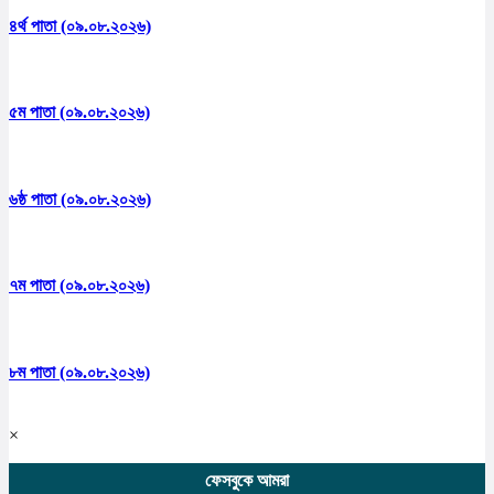
৪র্থ পাতা (০৯.০৮.২০২৬)
৫ম পাতা (০৯.০৮.২০২৬)
৬ষ্ঠ পাতা (০৯.০৮.২০২৬)
৭ম পাতা (০৯.০৮.২০২৬)
৮ম পাতা (০৯.০৮.২০২৬)
×
ফেসবুকে আমরা