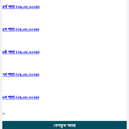
৪র্থ পাতা (০৯.০৮.২০২৬)
৫ম পাতা (০৯.০৮.২০২৬)
৬ষ্ঠ পাতা (০৯.০৮.২০২৬)
৭ম পাতা (০৯.০৮.২০২৬)
৮ম পাতা (০৯.০৮.২০২৬)
×
ফেসবুকে আমরা