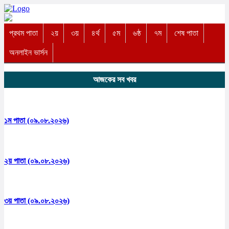
প্রথম পাতা
২য়
৩য়
৪র্থ
৫ম
৬ষ্ঠ
৭ম
শেষ পাতা
অনলাইন ভার্সন
আজকের সব খবর
১ম পাতা (০৯.০৮.২০২৬)
২য় পাতা (০৯.০৮.২০২৬)
৩য় পাতা (০৯.০৮.২০২৬)