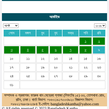
আর্কাইভ
সোম
মঙ্গল
বুধ
বৃহ
শুক্র
শনি
রবি
১
২
৩
৪
৫
৬
৭
৮
৯
১০
১১
১২
১৩
১৪
১৫
১৬
১৭
১৮
১৯
২০
২১
২২
২৩
২৪
২৫
২৬
২৭
২৮
২৯
৩০
৩১
সম্পাদক ও প্রকাশক: ফারুক খান মেহেরবা প্লাজা (লিফটের ১৫) ৩৩, তোপখানা রোড,
পল্টন, ঢাকা। বার্তা বিভাগ: +৮৮০১৯১৭০০৩৯২০ বিজ্ঞাপন বিভাগ:
+৮৮০১৭৬৮৩৮২৩৮৪ ই-মেইল: bangladeshkantha@yahoo.com
© All rights reserved © 2023 Bangladesh Kantha