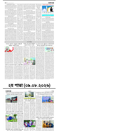
২য় পাতা (০৯.০৮.২০২৬)