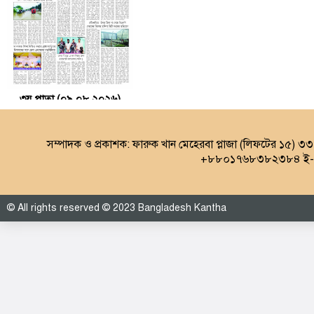
৩য় পাতা (০৯.০৮.২০২৬)
সম্পাদক ও প্রকাশক: ফারুক খান মেহেরবা প্লাজা (লিফটের ১৫) ৩
+৮৮০১৭৬৮৩৮২৩৮৪ ই-ম
© All rights reserved © 2023 Bangladesh Kantha
৪র্থ পাতা (০৯.০৮.২০২৬)