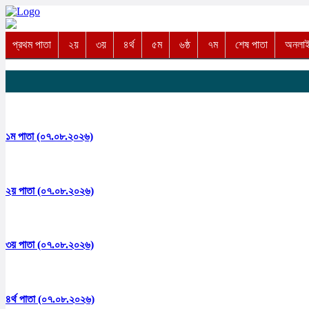
প্রথম পাতা
২য়
৩য়
৪র্থ
৫ম
৬ষ্ঠ
৭ম
শেষ পাতা
অনলাইন
১ম পাতা (০৭.০৮.২০২৬)
২য় পাতা (০৭.০৮.২০২৬)
৩য় পাতা (০৭.০৮.২০২৬)
৪র্থ পাতা (০৭.০৮.২০২৬)