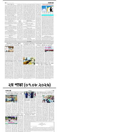
২য় পাতা (০৭.০৮.২০২৬)