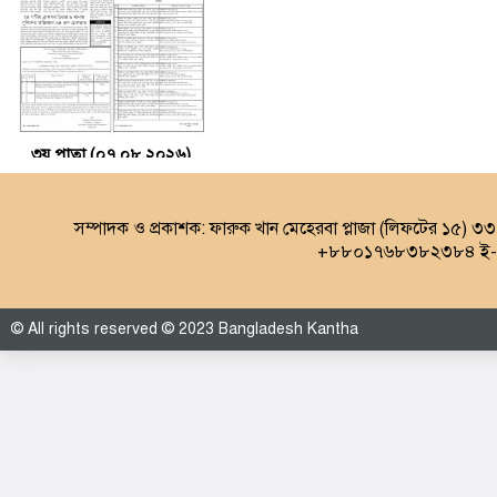
৩য় পাতা (০৭.০৮.২০২৬)
সম্পাদক ও প্রকাশক: ফারুক খান মেহেরবা প্লাজা (লিফটের ১৫) ৩
+৮৮০১৭৬৮৩৮২৩৮৪ ই-ম
© All rights reserved © 2023 Bangladesh Kantha
৪র্থ পাতা (০৭.০৮.২০২৬)