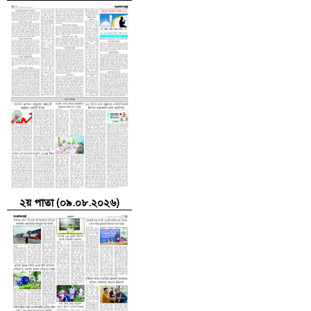
২য় পাতা (০৯.০৮.২০২৬)