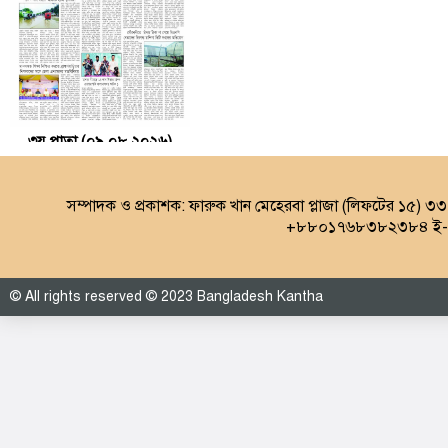
৩য় পাতা (০৯.০৮.২০২৬)
সম্পাদক ও প্রকাশক: ফারুক খান মেহেরবা প্লাজা (লিফটের ১৫) ৩
+৮৮০১৭৬৮৩৮২৩৮৪ ই-ম
© All rights reserved © 2023 Bangladesh Kantha
৪র্থ পাতা (০৯.০৮.২০২৬)