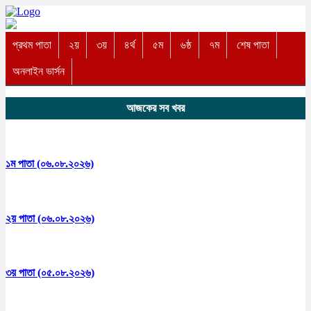
প্রথম পাতা
২য়
৩য়
৪র্থ
৫ম
৬ষ্ঠ
৭ম
শেষ পাতা
অনলাইন ভার্সন
আজকের সব খবর
১ম পাতা (০৬.০৮.২০২৬)
২য় পাতা (০৬.০৮.২০২৬)
৩য় পাতা (০৫.০৮.২০২৬)