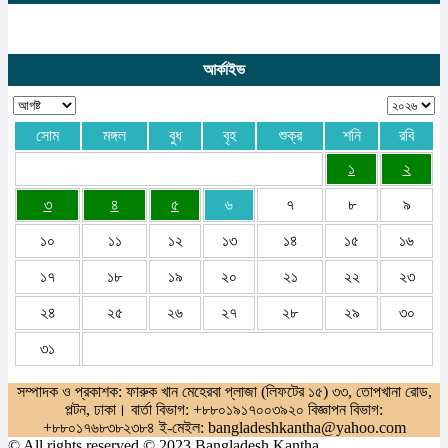
আর্কাইভ
সোম
মঙ্গল
বুধ
বৃহ
শুক্র
শনি
রবি
১
২
৩
৪
৫
৬
৭
৮
৯
১০
১১
১২
১৩
১৪
১৫
১৬
১৭
১৮
১৯
২০
২১
২২
২৩
২৪
২৫
২৬
২৭
২৮
২৯
৩০
৩১
সম্পাদক ও প্রকাশক: ফারুক খান মেহেরবা প্লাজা (লিফটের ১৫) ৩৩, তোপখানা রোড,
পল্টন, ঢাকা। বার্তা বিভাগ: +৮৮০১৯১৭০০৩৯২০ বিজ্ঞাপন বিভাগ:
+৮৮০১৭৬৮৩৮২৩৮৪ ই-মেইল: bangladeshkantha@yahoo.com
© All rights reserved © 2023 Bangladesh Kantha