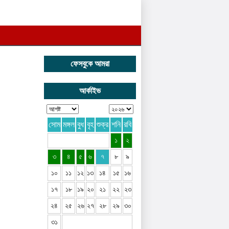
ফেসবুকে আমরা
আর্কাইভ
সোম
মঙ্গল
বুধ
বৃহ
শুক্র
শনি
রবি
১
২
৩
৪
৫
৬
৭
৮
৯
১০
১১
১২
১৩
১৪
১৫
১৬
১৭
১৮
১৯
২০
২১
২২
২৩
২৪
২৫
২৬
২৭
২৮
২৯
৩০
৩১