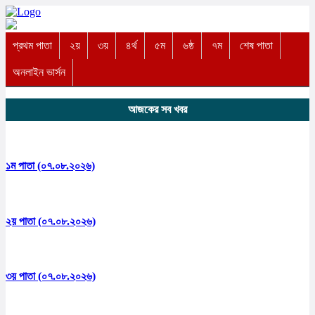
প্রথম পাতা
২য়
৩য়
৪র্থ
৫ম
৬ষ্ঠ
৭ম
শেষ পাতা
অনলাইন ভার্সন
আজকের সব খবর
১ম পাতা (০৭.০৮.২০২৬)
২য় পাতা (০৭.০৮.২০২৬)
৩য় পাতা (০৭.০৮.২০২৬)