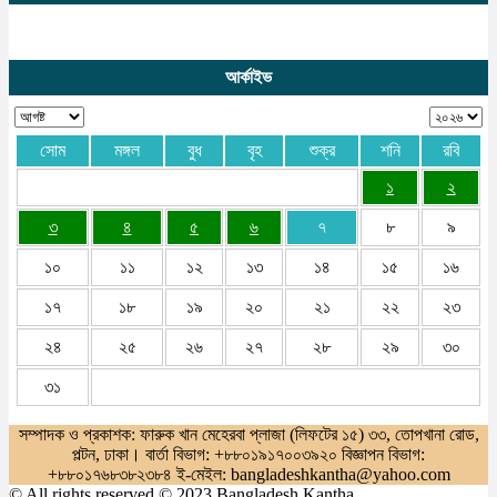
আর্কাইভ
সোম
মঙ্গল
বুধ
বৃহ
শুক্র
শনি
রবি
১
২
৩
৪
৫
৬
৭
৮
৯
১০
১১
১২
১৩
১৪
১৫
১৬
১৭
১৮
১৯
২০
২১
২২
২৩
২৪
২৫
২৬
২৭
২৮
২৯
৩০
৩১
সম্পাদক ও প্রকাশক: ফারুক খান মেহেরবা প্লাজা (লিফটের ১৫) ৩৩, তোপখানা রোড,
পল্টন, ঢাকা। বার্তা বিভাগ: +৮৮০১৯১৭০০৩৯২০ বিজ্ঞাপন বিভাগ:
+৮৮০১৭৬৮৩৮২৩৮৪ ই-মেইল: bangladeshkantha@yahoo.com
© All rights reserved © 2023 Bangladesh Kantha