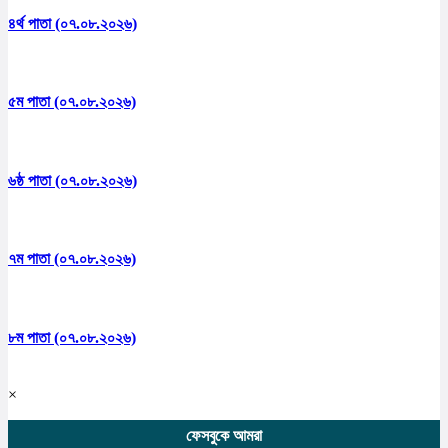
৪র্থ পাতা (০৭.০৮.২০২৬)
৫ম পাতা (০৭.০৮.২০২৬)
৬ষ্ঠ পাতা (০৭.০৮.২০২৬)
৭ম পাতা (০৭.০৮.২০২৬)
৮ম পাতা (০৭.০৮.২০২৬)
×
ফেসবুকে আমরা