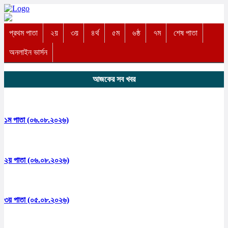
প্রথম পাতা
২য়
৩য়
৪র্থ
৫ম
৬ষ্ঠ
৭ম
শেষ পাতা
অনলাইন ভার্সন
আজকের সব খবর
১ম পাতা (০৬.০৮.২০২৬)
২য় পাতা (০৬.০৮.২০২৬)
৩য় পাতা (০৫.০৮.২০২৬)