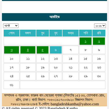
আর্কাইভ
সোম
মঙ্গল
বুধ
বৃহ
শুক্র
শনি
রবি
১
২
৩
৪
৫
৬
৭
৮
৯
১০
১১
১২
১৩
১৪
১৫
১৬
১৭
১৮
১৯
২০
২১
২২
২৩
২৪
২৫
২৬
২৭
২৮
২৯
৩০
৩১
সম্পাদক ও প্রকাশক: ফারুক খান মেহেরবা প্লাজা (লিফটের ১৫) ৩৩, তোপখানা রোড,
পল্টন, ঢাকা। বার্তা বিভাগ: +৮৮০১৯১৭০০৩৯২০ বিজ্ঞাপন বিভাগ:
+৮৮০১৭৬৮৩৮২৩৮৪ ই-মেইল: bangladeshkantha@yahoo.com
© All rights reserved © 2023 Bangladesh Kantha