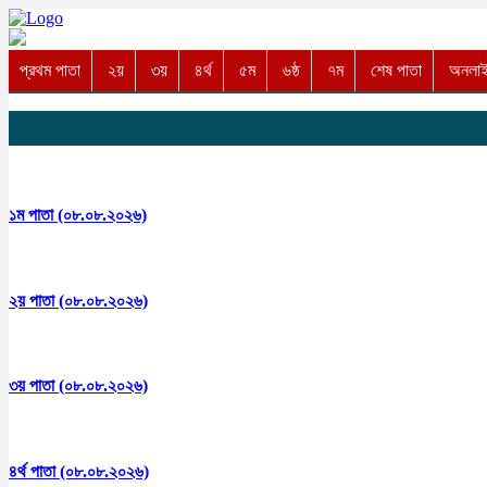
প্রথম পাতা
২য়
৩য়
৪র্থ
৫ম
৬ষ্ঠ
৭ম
শেষ পাতা
অনলাইন
১ম পাতা (০৮.০৮.২০২৬)
২য় পাতা (০৮.০৮.২০২৬)
৩য় পাতা (০৮.০৮.২০২৬)
৪র্থ পাতা (০৮.০৮.২০২৬)