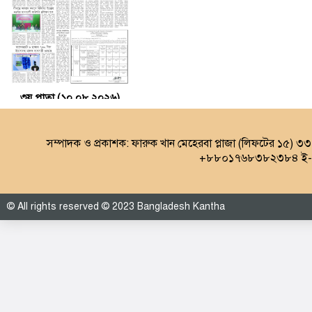
৩য় পাতা (১০.০৮.২০২৬)
সম্পাদক ও প্রকাশক: ফারুক খান মেহেরবা প্লাজা (লিফটের ১৫) ৩
+৮৮০১৭৬৮৩৮২৩৮৪ ই-ম
© All rights reserved © 2023 Bangladesh Kantha
৪র্থ পাতা (১০.০৮.২০২৬)