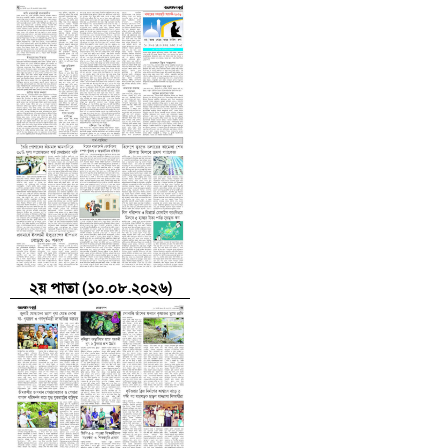
২য় পাতা (১০.০৮.২০২৬)