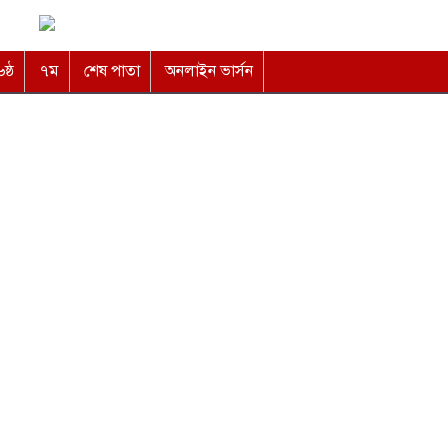
৬ষ্ঠ
৭ম
শেষ পাতা
অনলাইন ভার্সন