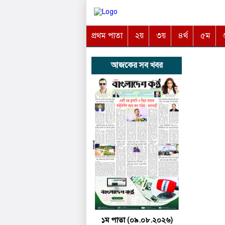
প্রথম পাতা
২য়
৩য়
৪র্থ
৫ম
আজকের সব খবর
১ম পাতা (০৯.০৮.২০২৬)