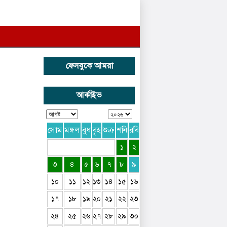
ফেসবুকে আমরা
আর্কাইভ
সোম
মঙ্গল
বুধ
বৃহ
শুক্র
শনি
রবি
১
২
৩
৪
৫
৬
৭
৮
৯
১০
১১
১২
১৩
১৪
১৫
১৬
১৭
১৮
১৯
২০
২১
২২
২৩
২৪
২৫
২৬
২৭
২৮
২৯
৩০