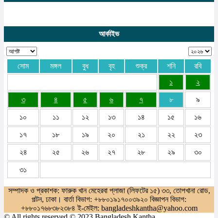
আর্কাইভ
সোম
মঙ্গল
বুধ
বৃহ
শুক্র
শনি
রবি
১
২
৩
৪
৫
৬
৭
৮
৯
১০
১১
১২
১৩
১৪
১৫
১৬
১৭
১৮
১৯
২০
২১
২২
২৩
২৪
২৫
২৬
২৭
২৮
২৯
৩০
৩১
সম্পাদক ও প্রকাশক: ফারুক খান মেহেরবা প্লাজা (লিফটের ১৫) ৩৩, তোপখানা রোড,
পল্টন, ঢাকা। বার্তা বিভাগ: +৮৮০১৯১৭০০৩৯২০ বিজ্ঞাপন বিভাগ:
+৮৮০১৭৬৮৩৮২৩৮৪ ই-মেইল: bangladeshkantha@yahoo.com
© All rights reserved © 2023 Bangladesh Kantha