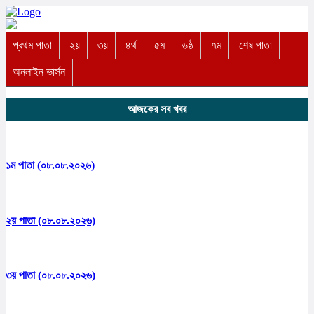
প্রথম পাতা
২য়
৩য়
৪র্থ
৫ম
৬ষ্ঠ
৭ম
শেষ পাতা
অনলাইন ভার্সন
আজকের সব খবর
১ম পাতা (০৮.০৮.২০২৬)
২য় পাতা (০৮.০৮.২০২৬)
৩য় পাতা (০৮.০৮.২০২৬)