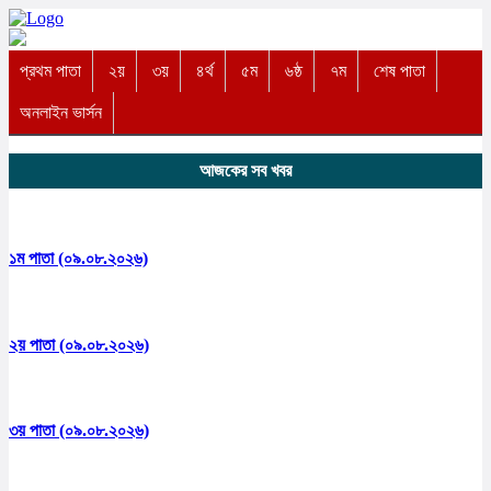
প্রথম পাতা
২য়
৩য়
৪র্থ
৫ম
৬ষ্ঠ
৭ম
শেষ পাতা
অনলাইন ভার্সন
আজকের সব খবর
১ম পাতা (০৯.০৮.২০২৬)
২য় পাতা (০৯.০৮.২০২৬)
৩য় পাতা (০৯.০৮.২০২৬)