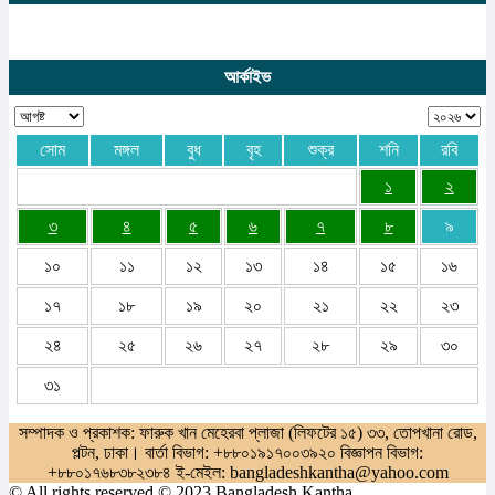
আর্কাইভ
সোম
মঙ্গল
বুধ
বৃহ
শুক্র
শনি
রবি
১
২
৩
৪
৫
৬
৭
৮
৯
১০
১১
১২
১৩
১৪
১৫
১৬
১৭
১৮
১৯
২০
২১
২২
২৩
২৪
২৫
২৬
২৭
২৮
২৯
৩০
৩১
সম্পাদক ও প্রকাশক: ফারুক খান মেহেরবা প্লাজা (লিফটের ১৫) ৩৩, তোপখানা রোড,
পল্টন, ঢাকা। বার্তা বিভাগ: +৮৮০১৯১৭০০৩৯২০ বিজ্ঞাপন বিভাগ:
+৮৮০১৭৬৮৩৮২৩৮৪ ই-মেইল: bangladeshkantha@yahoo.com
© All rights reserved © 2023 Bangladesh Kantha