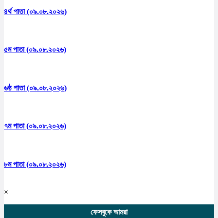
৪র্থ পাতা (০৯.০৮.২০২৬)
৫ম পাতা (০৯.০৮.২০২৬)
৬ষ্ঠ পাতা (০৯.০৮.২০২৬)
৭ম পাতা (০৯.০৮.২০২৬)
৮ম পাতা (০৯.০৮.২০২৬)
×
ফেসবুকে আমরা