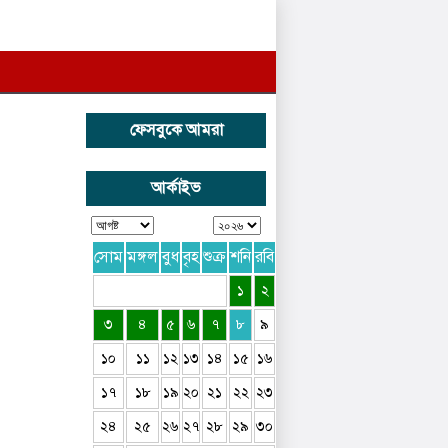
ফেসবুকে আমরা
আর্কাইভ
সোম
মঙ্গল
বুধ
বৃহ
শুক্র
শনি
রবি
১
২
৩
৪
৫
৬
৭
৮
৯
১০
১১
১২
১৩
১৪
১৫
১৬
১৭
১৮
১৯
২০
২১
২২
২৩
২৪
২৫
২৬
২৭
২৮
২৯
৩০