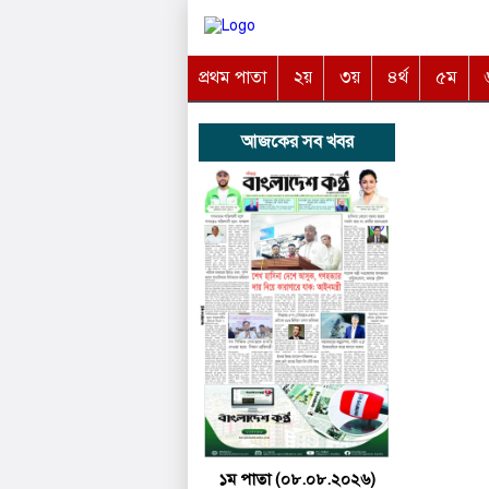
প্রথম পাতা
২য়
৩য়
৪র্থ
৫ম
আজকের সব খবর
১ম পাতা (০৮.০৮.২০২৬)