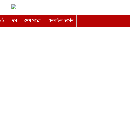
৬ষ্ঠ
৭ম
শেষ পাতা
অনলাইন ভার্সন