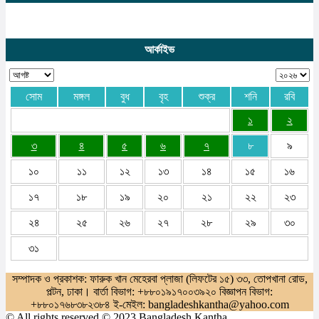
আর্কাইভ
সোম
মঙ্গল
বুধ
বৃহ
শুক্র
শনি
রবি
১
২
৩
৪
৫
৬
৭
৮
৯
১০
১১
১২
১৩
১৪
১৫
১৬
১৭
১৮
১৯
২০
২১
২২
২৩
২৪
২৫
২৬
২৭
২৮
২৯
৩০
৩১
সম্পাদক ও প্রকাশক: ফারুক খান মেহেরবা প্লাজা (লিফটের ১৫) ৩৩, তোপখানা রোড,
পল্টন, ঢাকা। বার্তা বিভাগ: +৮৮০১৯১৭০০৩৯২০ বিজ্ঞাপন বিভাগ:
+৮৮০১৭৬৮৩৮২৩৮৪ ই-মেইল: bangladeshkantha@yahoo.com
© All rights reserved © 2023 Bangladesh Kantha