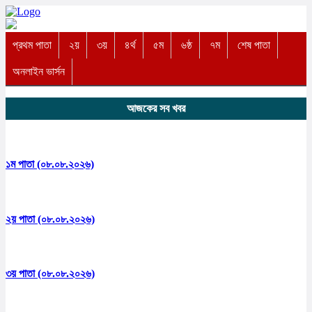
প্রথম পাতা
২য়
৩য়
৪র্থ
৫ম
৬ষ্ঠ
৭ম
শেষ পাতা
অনলাইন ভার্সন
আজকের সব খবর
১ম পাতা (০৮.০৮.২০২৬)
২য় পাতা (০৮.০৮.২০২৬)
৩য় পাতা (০৮.০৮.২০২৬)