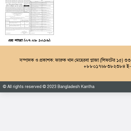
৩য় পাতা (০৭.০৮.২০২৬)
সম্পাদক ও প্রকাশক: ফারুক খান মেহেরবা প্লাজা (লিফটের ১৫) ৩
+৮৮০১৭৬৮৩৮২৩৮৪ ই-ম
© All rights reserved © 2023 Bangladesh Kantha
৪র্থ পাতা (০৭.০৮.২০২৬)