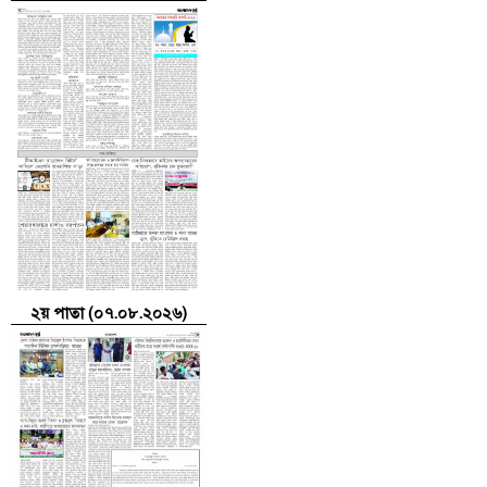
২য় পাতা (০৭.০৮.২০২৬)