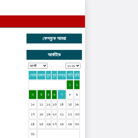
ফেসবুকে আমরা
আর্কাইভ
সোম
মঙ্গল
বুধ
বৃহ
শুক্র
শনি
রবি
১
২
৩
৪
৫
৬
৭
৮
৯
১০
১১
১২
১৩
১৪
১৫
১৬
১৭
১৮
১৯
২০
২১
২২
২৩
২৪
২৫
২৬
২৭
২৮
২৯
৩০
৩১