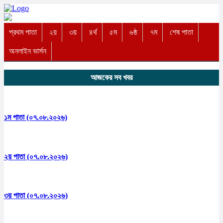
প্রথম পাতা
২য়
৩য়
৪র্থ
৫ম
৬ষ্ঠ
৭ম
শেষ পাতা
অনলাইন ভার্সন
আজকের সব খবর
১ম পাতা (০৭.০৮.২০২৬)
২য় পাতা (০৭.০৮.২০২৬)
৩য় পাতা (০৭.০৮.২০২৬)