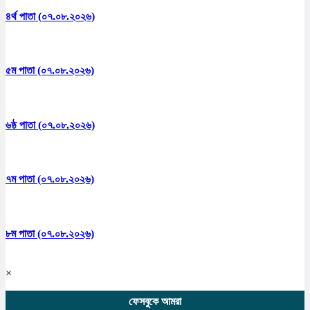
৪র্থ পাতা (০৭.০৮.২০২৬)
৫ম পাতা (০৭.০৮.২০২৬)
৬ষ্ঠ পাতা (০৭.০৮.২০২৬)
৭ম পাতা (০৭.০৮.২০২৬)
৮ম পাতা (০৭.০৮.২০২৬)
×
ফেসবুকে আমরা