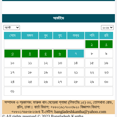
আর্কাইভ
সোম
মঙ্গল
বুধ
বৃহ
শুক্র
শনি
রবি
১
২
৩
৪
৫
৬
৭
৮
৯
১০
১১
১২
১৩
১৪
১৫
১৬
১৭
১৮
১৯
২০
২১
২২
২৩
২৪
২৫
২৬
২৭
২৮
২৯
৩০
৩১
সম্পাদক ও প্রকাশক: ফারুক খান মেহেরবা প্লাজা (লিফটের ১৫) ৩৩, তোপখানা রোড,
পল্টন, ঢাকা। বার্তা বিভাগ: +৮৮০১৯১৭০০৩৯২০ বিজ্ঞাপন বিভাগ:
+৮৮০১৭৬৮৩৮২৩৮৪ ই-মেইল: bangladeshkantha@yahoo.com
© All rights reserved © 2023 Bangladesh Kantha