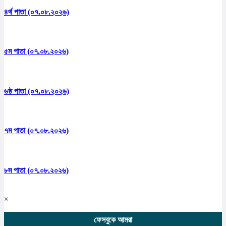
৪র্থ পাতা (০৭.০৮.২০২৬)
৫ম পাতা (০৭.০৮.২০২৬)
৬ষ্ঠ পাতা (০৭.০৮.২০২৬)
৭ম পাতা (০৭.০৮.২০২৬)
৮ম পাতা (০৭.০৮.২০২৬)
×
ফেসবুকে আমরা