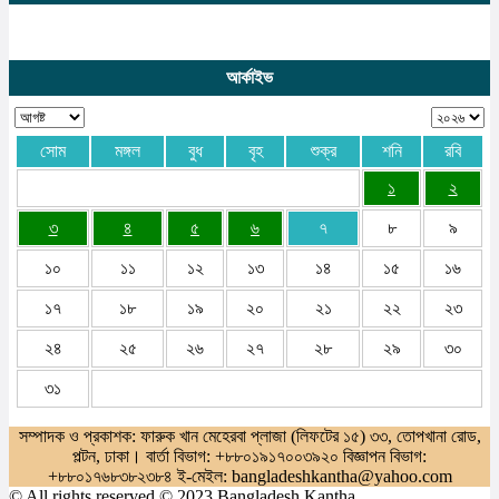
আর্কাইভ
সোম
মঙ্গল
বুধ
বৃহ
শুক্র
শনি
রবি
১
২
৩
৪
৫
৬
৭
৮
৯
১০
১১
১২
১৩
১৪
১৫
১৬
১৭
১৮
১৯
২০
২১
২২
২৩
২৪
২৫
২৬
২৭
২৮
২৯
৩০
৩১
সম্পাদক ও প্রকাশক: ফারুক খান মেহেরবা প্লাজা (লিফটের ১৫) ৩৩, তোপখানা রোড,
পল্টন, ঢাকা। বার্তা বিভাগ: +৮৮০১৯১৭০০৩৯২০ বিজ্ঞাপন বিভাগ:
+৮৮০১৭৬৮৩৮২৩৮৪ ই-মেইল: bangladeshkantha@yahoo.com
© All rights reserved © 2023 Bangladesh Kantha