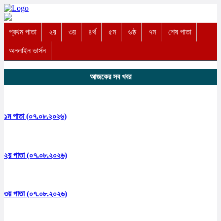
প্রথম পাতা
২য়
৩য়
৪র্থ
৫ম
৬ষ্ঠ
৭ম
শেষ পাতা
অনলাইন ভার্সন
আজকের সব খবর
১ম পাতা (০৭.০৮.২০২৬)
২য় পাতা (০৭.০৮.২০২৬)
৩য় পাতা (০৭.০৮.২০২৬)