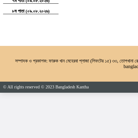
৭ম পাতা (০৯.০৮.২০২৬)
৮ম পাতা (০৯.০৮.২০২৬)
সম্পাদক ও প্রকাশক: ফারুক খান মেহেরবা প্লাজা (লিফটের ১৫) ৩৩, তোপখানা
bangla
© All rights reserved © 2023 Bangladesh Kantha