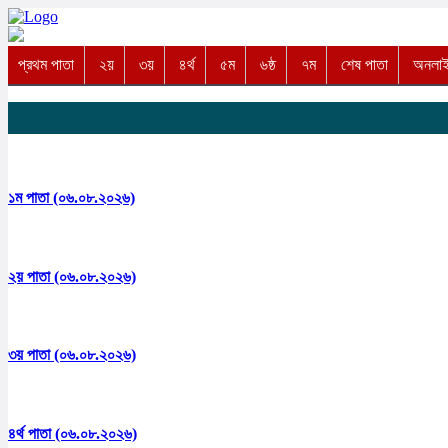
প্রথম পাতা
২য়
৩য়
৪র্থ
৫ম
৬ষ্ঠ
৭ম
শেষ পাতা
অনলাইন
১ম পাতা (০৬.০৮.২০২৬)
২য় পাতা (০৬.০৮.২০২৬)
৩য় পাতা (০৬.০৮.২০২৬)
৪র্থ পাতা (০৬.০৮.২০২৬)