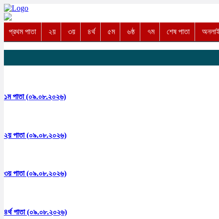
প্রথম পাতা
২য়
৩য়
৪র্থ
৫ম
৬ষ্ঠ
৭ম
শেষ পাতা
অনলাইন
১ম পাতা (০৯.০৮.২০২৬)
২য় পাতা (০৯.০৮.২০২৬)
৩য় পাতা (০৯.০৮.২০২৬)
৪র্থ পাতা (০৯.০৮.২০২৬)