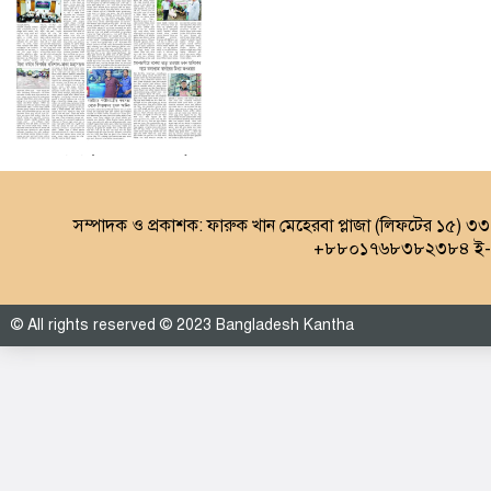
৩য় পাতা (০৮.০৮.২০২৬)
সম্পাদক ও প্রকাশক: ফারুক খান মেহেরবা প্লাজা (লিফটের ১৫) ৩
+৮৮০১৭৬৮৩৮২৩৮৪ ই-ম
© All rights reserved © 2023 Bangladesh Kantha