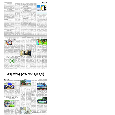
২য় পাতা (০৬.০৮.২০২৬)