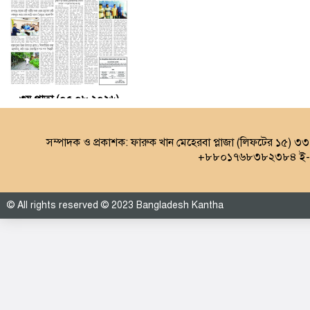
৩য় পাতা (০৫.০৮.২০২৬)
সম্পাদক ও প্রকাশক: ফারুক খান মেহেরবা প্লাজা (লিফটের ১৫) ৩
+৮৮০১৭৬৮৩৮২৩৮৪ ই-ম
© All rights reserved © 2023 Bangladesh Kantha
৪র্থ পাতা (০৫.০৮.২০২৬)