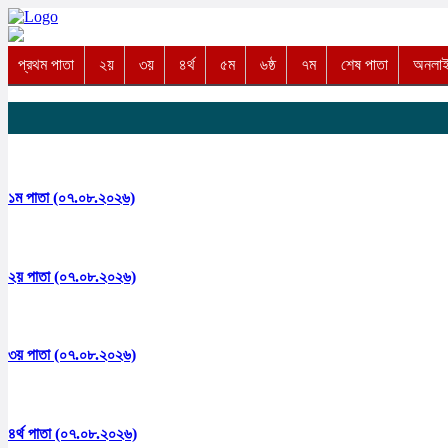
প্রথম পাতা
২য়
৩য়
৪র্থ
৫ম
৬ষ্ঠ
৭ম
শেষ পাতা
অনলাইন
১ম পাতা (০৭.০৮.২০২৬)
২য় পাতা (০৭.০৮.২০২৬)
৩য় পাতা (০৭.০৮.২০২৬)
৪র্থ পাতা (০৭.০৮.২০২৬)