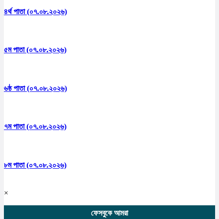
৪র্থ পাতা (০৭.০৮.২০২৬)
৫ম পাতা (০৭.০৮.২০২৬)
৬ষ্ঠ পাতা (০৭.০৮.২০২৬)
৭ম পাতা (০৭.০৮.২০২৬)
৮ম পাতা (০৭.০৮.২০২৬)
×
ফেসবুকে আমরা