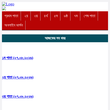
প্রথম পাতা
২য়
৩য়
৪র্থ
৫ম
৬ষ্ঠ
৭ম
শেষ পাতা
অনলাইন ভার্সন
আজকের সব খবর
১ম পাতা (০৭.০৮.২০২৬)
২য় পাতা (০৭.০৮.২০২৬)
৩য় পাতা (০৭.০৮.২০২৬)