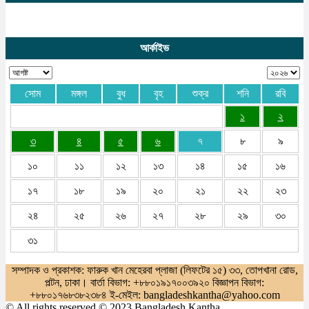
আর্কাইভ
সোম
মঙ্গল
বুধ
বৃহ
শুক্র
শনি
রবি
১
২
৩
৪
৫
৬
৭
৮
৯
১০
১১
১২
১৩
১৪
১৫
১৬
১৭
১৮
১৯
২০
২১
২২
২৩
২৪
২৫
২৬
২৭
২৮
২৯
৩০
৩১
সম্পাদক ও প্রকাশক: ফারুক খান মেহেরবা প্লাজা (লিফটের ১৫) ৩৩, তোপখানা রোড,
পল্টন, ঢাকা। বার্তা বিভাগ: +৮৮০১৯১৭০০৩৯২০ বিজ্ঞাপন বিভাগ:
+৮৮০১৭৬৮৩৮২৩৮৪ ই-মেইল: bangladeshkantha@yahoo.com
© All rights reserved © 2023 Bangladesh Kantha