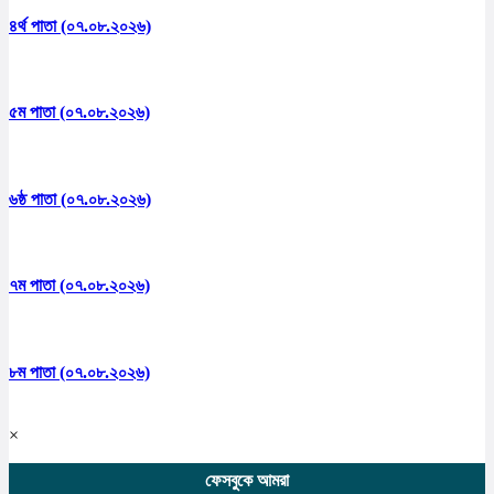
৪র্থ পাতা (০৭.০৮.২০২৬)
৫ম পাতা (০৭.০৮.২০২৬)
৬ষ্ঠ পাতা (০৭.০৮.২০২৬)
৭ম পাতা (০৭.০৮.২০২৬)
৮ম পাতা (০৭.০৮.২০২৬)
×
ফেসবুকে আমরা