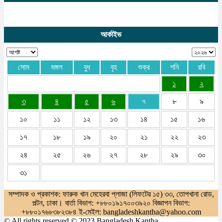
আর্কাইভ
সোম
মঙ্গল
বুধ
বৃহ
শুক্র
শনি
রবি
১
২
৩
৪
৫
৬
৭
৮
৯
১০
১১
১২
১৩
১৪
১৫
১৬
১৭
১৮
১৯
২০
২১
২২
২৩
২৪
২৫
২৬
২৭
২৮
২৯
৩০
৩১
সম্পাদক ও প্রকাশক: ফারুক খান মেহেরবা প্লাজা (লিফটের ১৫) ৩৩, তোপখানা রোড,
পল্টন, ঢাকা। বার্তা বিভাগ: +৮৮০১৯১৭০০৩৯২০ বিজ্ঞাপন বিভাগ:
+৮৮০১৭৬৮৩৮২৩৮৪ ই-মেইল: bangladeshkantha@yahoo.com
© All rights reserved © 2023 Bangladesh Kantha