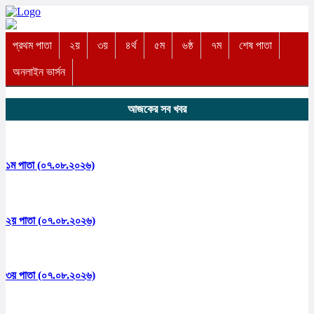
প্রথম পাতা
২য়
৩য়
৪র্থ
৫ম
৬ষ্ঠ
৭ম
শেষ পাতা
অনলাইন ভার্সন
আজকের সব খবর
১ম পাতা (০৭.০৮.২০২৬)
২য় পাতা (০৭.০৮.২০২৬)
৩য় পাতা (০৭.০৮.২০২৬)