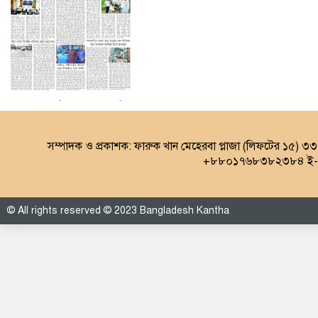
৩য় পাতা (০৮.০৮.২০২৬)
সম্পাদক ও প্রকাশক: ফারুক খান মেহেরবা প্লাজা (লিফটের ১৫) ৩
+৮৮০১৭৬৮৩৮২৩৮৪ ই-ম
© All rights reserved © 2023 Bangladesh Kantha