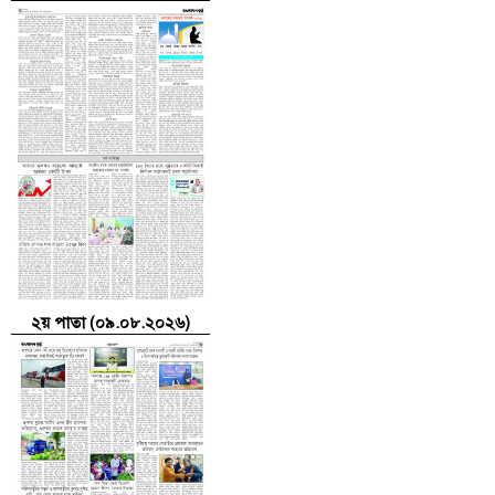
২য় পাতা (০৯.০৮.২০২৬)