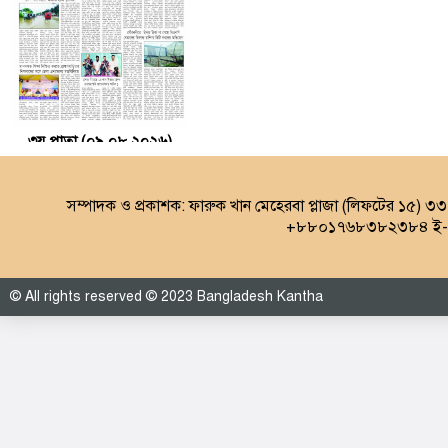
৩য় পাতা (০৯.০৮.২০২৬)
সম্পাদক ও প্রকাশক: ফারুক খান মেহেরবা প্লাজা (লিফটের ১৫) ৩
+৮৮০১৭৬৮৩৮২৩৮৪ ই-ম
© All rights reserved © 2023 Bangladesh Kantha
৪র্থ পাতা (০৯.০৮.২০২৬)