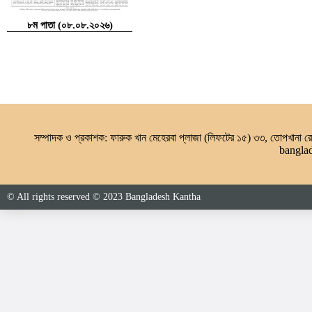
৮ম পাতা (০৮.০৮.২০২৬)
সম্পাদক ও প্রকাশক: ফারুক খান মেহেরবা প্লাজা (লিফটের ১৫) ৩৩, তোপখানা
bangla
© All rights reserved © 2023 Bangladesh Kantha