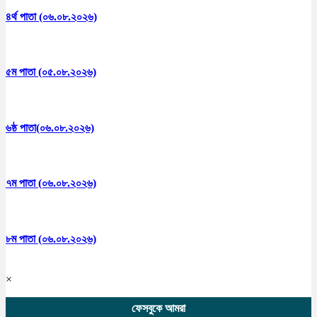
৪র্থ পাতা (০৬.০৮.২০২৬)
৫ম পাতা (০৫.০৮.২০২৬)
৬ষ্ঠ পাতা(০৬.০৮.২০২৬)
৭ম পাতা (০৬.০৮.২০২৬)
৮ম পাতা (০৬.০৮.২০২৬)
×
ফেসবুকে আমরা