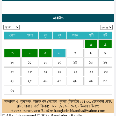
আর্কাইভ
সোম
মঙ্গল
বুধ
বৃহ
শুক্র
শনি
রবি
১
২
৩
৪
৫
৬
৭
৮
৯
১০
১১
১২
১৩
১৪
১৫
১৬
১৭
১৮
১৯
২০
২১
২২
২৩
২৪
২৫
২৬
২৭
২৮
২৯
৩০
৩১
সম্পাদক ও প্রকাশক: ফারুক খান মেহেরবা প্লাজা (লিফটের ১৫) ৩৩, তোপখানা রোড,
পল্টন, ঢাকা। বার্তা বিভাগ: +৮৮০১৯১৭০০৩৯২০ বিজ্ঞাপন বিভাগ:
+৮৮০১৭৬৮৩৮২৩৮৪ ই-মেইল: bangladeshkantha@yahoo.com
© All rights reserved © 2023 Bangladesh Kantha