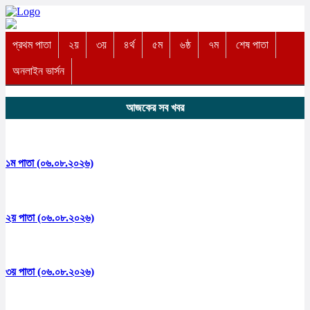
প্রথম পাতা
২য়
৩য়
৪র্থ
৫ম
৬ষ্ঠ
৭ম
শেষ পাতা
অনলাইন ভার্সন
আজকের সব খবর
১ম পাতা (০৬.০৮.২০২৬)
২য় পাতা (০৬.০৮.২০২৬)
৩য় পাতা (০৬.০৮.২০২৬)