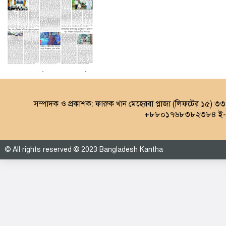
৩য় পাতা (০৮.০৮.২০২৬)
সম্পাদক ও প্রকাশক: ফারুক খান মেহেরবা প্লাজা (লিফটের ১৫) ৩
+৮৮০১৭৬৮৩৮২৩৮৪ ই-ম
© All rights reserved © 2023 Bangladesh Kantha