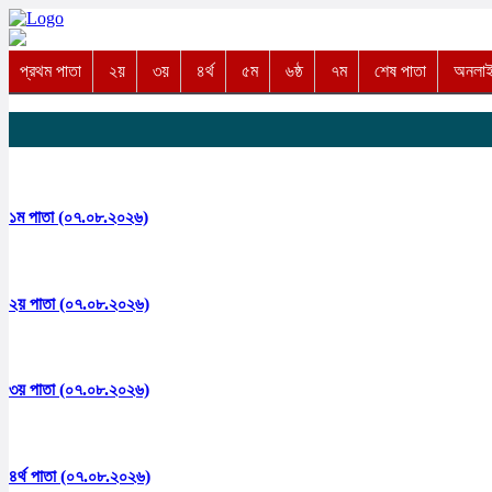
প্রথম পাতা
২য়
৩য়
৪র্থ
৫ম
৬ষ্ঠ
৭ম
শেষ পাতা
অনলাইন
১ম পাতা (০৭.০৮.২০২৬)
২য় পাতা (০৭.০৮.২০২৬)
৩য় পাতা (০৭.০৮.২০২৬)
৪র্থ পাতা (০৭.০৮.২০২৬)